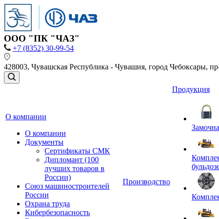
ООО "ПК "ЧАЗ"
+7 (8352) 30-99-54
428003, Чувашская Республика - Чувашия, город Чебоксары, пр-кт
Продукция
О компании
Замочна
О компании
Документы
Сертификаты СМК
Комплек
Дипломант (100
бульдоз
лучших товаров в
России)
Производство
Союз машиностроителей
России
Компле
Охрана труда
Кибербезопасность