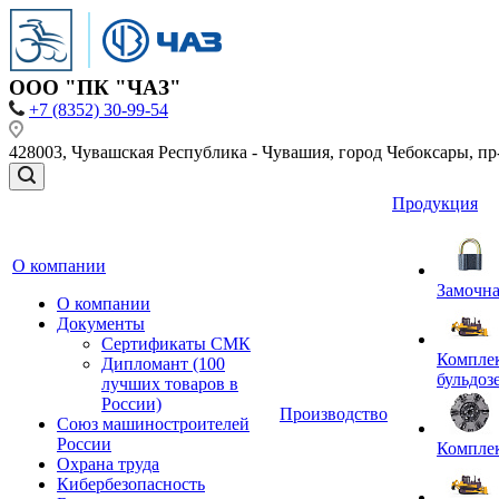
ООО "ПК "ЧАЗ"
+7 (8352) 30-99-54
428003, Чувашская Республика - Чувашия, город Чебоксары, пр-кт
Продукция
О компании
Замочна
О компании
Документы
Сертификаты СМК
Комплек
Дипломант (100
бульдоз
лучших товаров в
России)
Производство
Союз машиностроителей
России
Компле
Охрана труда
Кибербезопасность