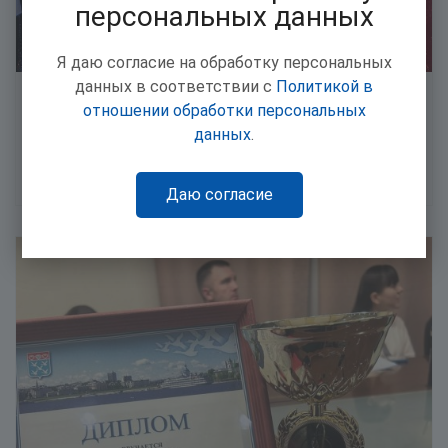
персональных данных
Я даю согласие на обработку персональных
данных в соответствии с
Политикой в
Мисс Союза машиностроителей стала
отношении обработки персональных
сотрудница Чебоксарского агрегатного
данных
.
завода - Мария Васильева
6 марта 2024 13:06
Даю согласие