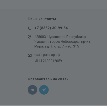
Наши контакты
+7 (8352) 30-99-54
428003, Чувашская Республика -
Чувашия, город Чебоксары, пр-кт
Мира, зд. 1, стр. 7, каб. 315
чаз.трактор.рф
ИНН 2130212659
Оставайтесь на связи