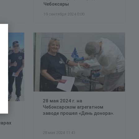
Чебоксары
19 сентября 2024 0:00
28 мая 2024 г. на
Чебоксарском агрегатном
й
заводе прошел «День донора».
сарах
28 мая 2024 11:41