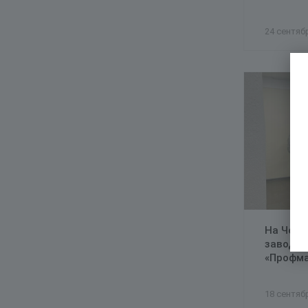
24 сентяб
На Чебо
заводе 
«Профма
18 сентяб