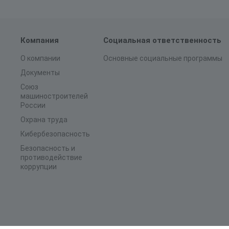
Компания
Социальная ответственность
О компании
Основные социальные программы
Документы
Союз
машиностроителей
России
Охрана труда
Кибербезопасность
Безопасность и
противодействие
коррупции