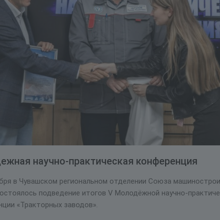
ежная научно-практическая конференция
ября в Чувашском региональном отделении Союза машиностро
состоялось подведение итогов V Молодёжной научно-практич
нции «Тракторных заводов».