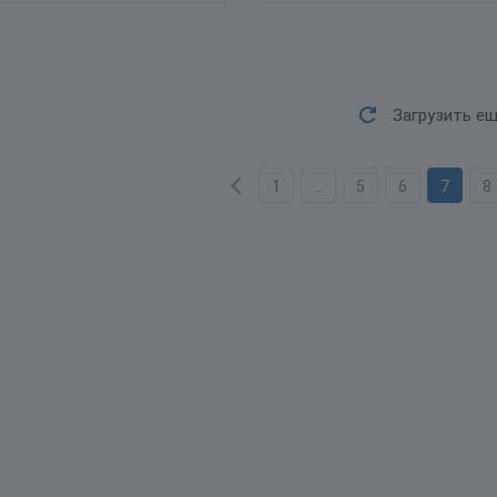
Загрузить е
1
...
5
6
7
8