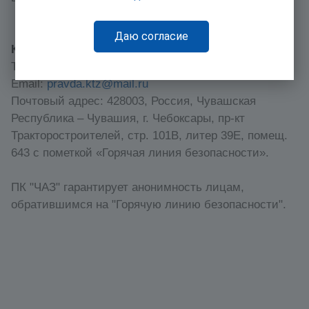
Даю согласие
Контакты:
Тел.: +7(8352) 30-42-60 (автоответчик)
Email:
pravda.ktz@mail.ru
Почтовый адрес: 428003, Россия, Чувашская
Республика – Чувашия, г. Чебоксары, пр-кт
Тракторостроителей, стр. 101В, литер 39Е, помещ.
643 с пометкой «Горячая линия безопасности».
ПК "ЧАЗ" гарантирует анонимность лицам,
обратившимся на "Горячую линию безопасности".